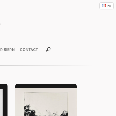
u
FR
GB
CN
E
ARISIERN
CONTACT