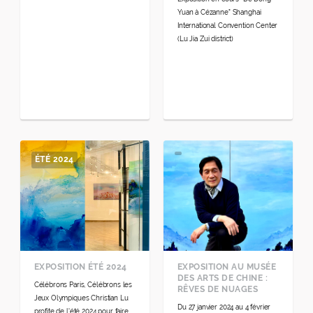
Yuan à Cézanne" Shanghai
International Convention Center
(Lu Jia Zui district)
ÉTÉ 2024
EXPOSITION ÉTÉ 2024
EXPOSITION AU MUSÉE
DES ARTS DE CHINE :
Célébrons Paris, Célébrons les
RÊVES DE NUAGES
Jeux Olympiques Christian Lu
Du 27 janvier 2024 au 4 février
profite de l'été 2024 pour faire