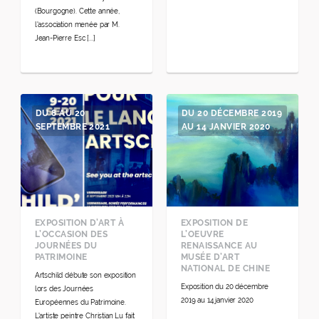
(Bourgogne). Cette année,
l'association menée par M.
Jean-Pierre Esc [...]
DU 8 AU 20
DU 20 DÉCEMBRE 2019
SEPTEMBRE 2021
AU 14 JANVIER 2020
EXPOSITION D’ART À
EXPOSITION DE
L’OCCASION DES
L’OEUVRE
JOURNÉES DU
RENAISSANCE AU
PATRIMOINE
MUSÉE D’ART
NATIONAL DE CHINE
Artschild débute son exposition
Exposition du 20 décembre
lors des Journées
2019 au 14 janvier 2020
Européennes du Patrimoine.
L'artiste peintre Christian Lu fait