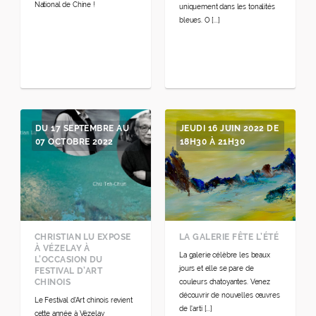
National de Chine !
uniquement dans les tonalités
bleues. O [...]
DU 17 SEPTEMBRE AU
JEUDI 16 JUIN 2022 DE
07 OCTOBRE 2022
18H30 À 21H30
CHRISTIAN LU EXPOSE
LA GALERIE FÊTE L’ÉTÉ
À VÉZELAY À
La galerie célèbre les beaux
L’OCCASION DU
jours et elle se pare de
FESTIVAL D’ART
CHINOIS
couleurs chatoyantes. Venez
découvrir de nouvelles œuvres
Le Festival d'Art chinois revient
de l'arti [...]
cette année à Vézelay