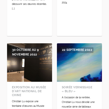
2024
découvrir ses œuvres récentes.
[...]
30 OCTOBRE AU 9
22 SEPTEMBRE 2022
NOVEMBRE 2022
EXPOSITION AU MUSÉE
SOIRÉE VERNISSAGE
D’ART NATIONAL DE
« BLEU »
CHINE
A l'occasion de la rentrée,
Christian Lu expose une
Christian Lu nous dévoile une
trentaine d'œuvres au Musée
nouvelle série de tableaux