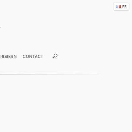
u
FR
GB
CN
E
ARISIERN
CONTACT