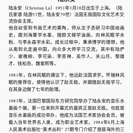
陆永安（Christian Lu）1951年3月18日出生于上海。（陆
氏家谱 陆游53世，陆永安79世）法国无极国际文化艺术交
流协会主席。
他自幼受到书画艺术的熏陶，师从沈子丞研习中国绘画
史，跟刘海粟学水墨、随颜文樑学油画、向林风眠学水
粉、与李永森学水彩。成长过程中，秉承博学的理想，他
从南到北走遍中国，向众多大师学习交流，其中有陆俨
少、谢稚柳、李可染、李苦禅、吴作人、关山月、黎雄
才、钱松嵒、魏紫𤋮等。
1981年，在林风眠的建议下，他远赴法国求学。怀揣林风
眠的推荐信，使得他认识了赵无极，并跟随赵无极学习，
在其身边做了七年的助理。
1983年，法国巴黎国际东方研究院举办了陆永安的音乐水
墨画个展，第一位来到开幕式的嘉宾正是赵无极。也就是
音乐水墨画的成功举办，他成为法国艺术家协会会员，被
载入当年世界名人录，成为职业艺术家。1984年8月上海
人民美术出版社“美术丛利” 27期专门介绍了旅居海外的三