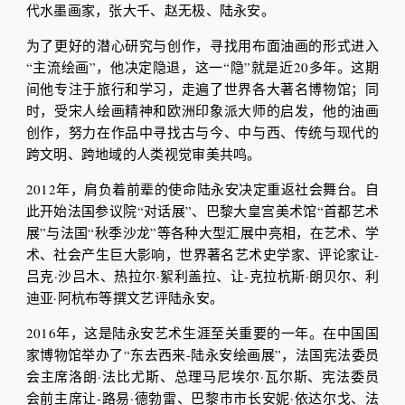
代水墨画家，张大千、赵无极、陆永安。
为了更好的潜心研究与创作，寻找用布面油画的形式进入
“主流绘画”，他决定隐退，这一“隐”就是近20多年。这期
间他专注于旅行和学习，走遍了世界各大著名博物馆；同
时，受宋人绘画精神和欧洲印象派大师的启发，他的油画
创作，努力在作品中寻找古与今、中与西、传统与现代的
跨文明、跨地域的人类视觉审美共鸣。
2012年，肩负着前辈的使命陆永安决定重返社会舞台。自
此开始法国参议院“对话展”、巴黎大皇宫美术馆“首都艺术
展”与法国“秋季沙龙”等各种大型汇展中亮相，在艺术、学
术、社会产生巨大影响，世界著名艺术史学家、评论家让-
吕克·沙吕木、热拉尔·絮利盖拉、让-克拉杭斯·朗贝尔、利
迪亚·阿杭布等撰文艺评陆永安。
2016年，这是陆永安艺术生涯至关重要的一年。在中国国
家博物馆举办了“东去西来-陆永安绘画展”，法国宪法委员
会主席洛朗·法比尤斯、总理马尼埃尔·瓦尔斯、宪法委员
会前主席让-路易·德勃雷、巴黎市市长安妮·依达尔戈、法