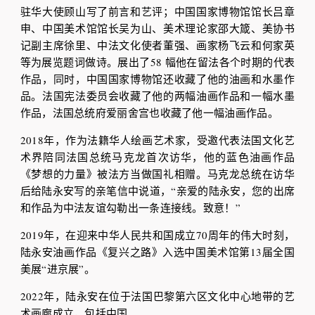
驻华大使顾山写了前言和艺评；中国国家博物馆馆长吕章
申、中国美术馆馆长吴为山、美术理论家邵大箴、美协书
记副主席徐里、中法文化使者董强、画家杨飞云和何家英
等为展览题词做诗。展出了58 幅他在留法各个时期的代表
作品，同时，中国国家博物馆还收藏了他的油画和水墨作
品。法国宪法委员会收藏了他的两幅油画作品和一幅水墨
作品，法国总统府爱丽舍宫也收藏了他一幅油画作品。
2018年，作为法籍华人绘画艺术家，受邀代表法国文化艺
术界陪同法国总统马克龙首次访华，他的蓝色油画作品
《梦想的力量》被法方当做国礼相赠。马克龙总统在访华
后给陆永安写的亲笔信中说道，“亲爱的陆永安，您的出席
和作品为中法友谊勾勒出一条连接线。致意！”
2019年，在迎来中华人民共和国成立70周年的伟大时刻，
陆永安油画作品《复兴之路》入选中国美术馆第13届全国
美展“进京展”。
2022年，陆永安在位于法国巴黎第六区文化中心地带的艺
术画廊成立，包括中国