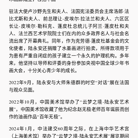
驻法大使卢沙野先生和夫人、法国宪法委员会主席洛郎·法
比尤斯和夫人、前总理让-皮埃尔·拉法兰和夫人、六区区
长让-皮埃尔·勒科克、蓬皮杜总统儿子阿兰·蓬皮杜和夫
人、法兰西艺术学院院士们在内的众多政界名人与社会名
流出席了开幕典礼。同年，作为克劳德·蓬皮杜基金会的文
化使者，陆永安还捐赠了水墨画进行拍卖，所得款项用于
为患有严重自闭症的孩子建立一个永久的护理机构。多年
来，他坚持以导师和评委的身份参加央视中国全球少年书
画大会，十分关心青少年的成长。
2022年9月，陆永安与大师朱德群的时空“对话”展在法国
与观众见面。
2022年10月，中国美术馆举办了“云梦之境-陆永安艺术
展”，中国美术馆收藏了他为纪念赵无极老师百年诞辰而创
作的油画作品“百年无极”。
2024年1月，中法建交60周年之际，在上海中华艺术宫
（上海美术馆）举办了“云梦之境-陆永安艺术展”展览期间