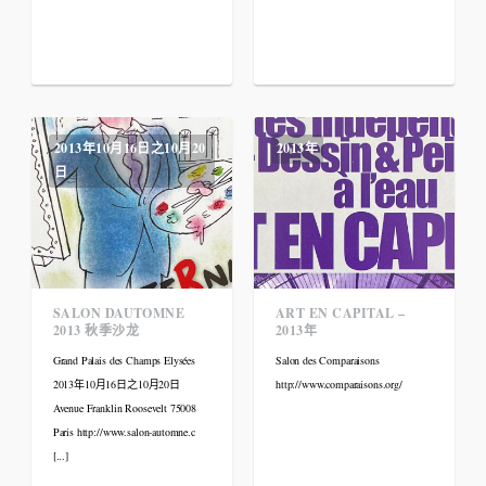
2013年10月16日之10月20
2013年
日
SALON DAUTOMNE
ART EN CAPITAL –
2013 秋季沙龙
2013年
Grand Palais des Champs Elysées
Salon des Comparaisons
2013年10月16日之10月20日
http://www.comparaisons.org/
Avenue Franklin Roosevelt 75008
Paris http://www.salon-automne.c
[...]