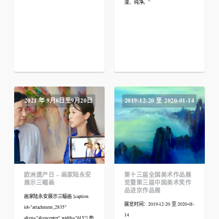
漫、纯净。”
2021 年 9月8日至9月20日
2019-12-20 至 2020-01-14
欧洲遗产日 – 画家陆永安
第十三届全国美术作品展
展示三幅画
览暨第三届中国美术奖作
品进京作品展
画家陆永安展示三幅画 [caption
展览时间：2019-12-20 至 2020-01-
id="attachment_2835"
14
align="aligncenter" width="615"] 布