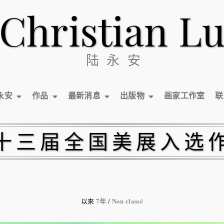
Christian L
陆永安
永安
作品
最新消息
出版物
画家工作室
联
十三届全国美展入选
7年
Non classé
以來
/