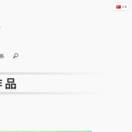
u
CN
FR
GB
系
作品