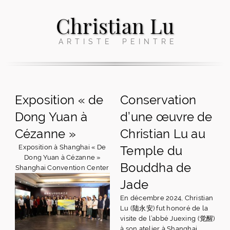
Christian Lu
ARTISTE PEINTRE
Exposition « de
Conservation
Dong Yuan à
d’une œuvre de
Cézanne »
Christian Lu au
Exposition à Shanghai « De
Temple du
Dong Yuan à Cézanne »
Bouddha de
Shanghai Convention Center
Jade
En décembre 2024, Christian
Lu (陆永安) fut honoré de la
visite de l’abbé Juexing (觉醒)
à son atelier à Shanghai.