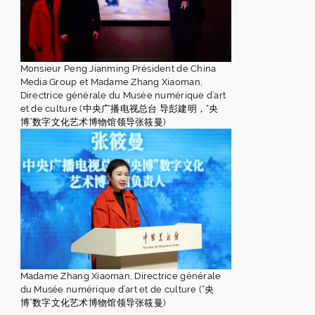
Monsieur Peng Jianming Président de China
Media Group et Madame Zhang Xiaoman,
Directrice générale du Musée numérique d’art
et de culture (中央广播电视总台 导彭建明，“央
博”数字文化艺术博物馆领导张筱曼)
Madame Zhang Xiaoman, Directrice générale
du Musée numérique d’art et de culture (“央
博”数字文化艺术博物馆领导张筱曼)