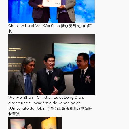
Christian Lu et Wu Wei Shan 陆永安与吴为山馆
长
Wu Wei Shan，Christian Lu et Dong Qian,
directeur de l’Académie de Yenching de
l’Université de Pékin（ 吴为山馆长和燕京学院院
长董强)