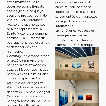
cette montagne. Je l’ai
grands maîtres qui l’ont
observée sous différents
guidé tout au long de sa
angles, jusqu’à ce que je
jeunesse que d’œuvres qui
trouve le meilleur point de
se veulent être universelles
vue, celui où Cézanne a
au regard d’un public
réalisé une dizaine de ses
international.
œuvres représentant la
Entre rêveries, espaces et
Sainte-Victoire. J’ai compris,
paysages imaginaires,
comme il l’a lui-même dit,
Christian Lu nous transporte
pourquoi il ne pouvait jamais
dans son univers onirique.
se détacher de cette
montagne.
Hommage à Cézanne
, créée
en 2016 dans mon atelier
parisien, a été exposée en
2022 au Musée national des
beaux-arts de Chine à Pékin
lors de l’exposition
Le
royaume des Nuages de
Rêves
, et en 2024, au Musée
des arts de Chine à Shanghai
(Musée des beaux-arts de
Shanghai) dans une nouvelle
édition de cette même