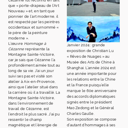
Cézanne fut reconnu en tant
que « porte-drapeau de l’Art
Nouveau » et, en tant que
pionnier de l’art moderne, il
est respecté par les peintres
occidentaux et surnommé «
le père de la peinture
moderne ».
L’œuvre
Hommage à
Janvier 2024 : grande
Cézanne
représente la
exposition de Christian Lu
Montagne Sainte-Victoire,
« Rêves de Nuages » au
car je sais que Cézanne l’a
Musée des Arts de Chine à
profondément aimée tout au
Shanghai. L’année 2024 est
long de sa vie. J’ai un jour
une année importante pour
suivi ses pas et visité son
les relations entre la Chine
atelier à Aix-en-Provence,
et la France puisqu’elle
ainsi que l’atelier situé dans
marque le 60e anniversaire
la carrière où il a travaillé. La
des accords diplomatiques
Montagne Sainte-Victoire,
signés entre le président
dans l’environnement de
Mao Zedong et le Général
travail de Cézanne, est
Charles Gaulle.
l’endroit le plus sacré. J’ai pu
Son exposition se compose
ressentir le champ
magnétique et l’énergie de
d’autant d’hommages à ses