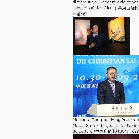
directeur de l’Académie de Yench
l’Université de Pékin（ 吴
长董强)
Monsieur Peng JianMing Présiden
Media Group, dirigeant du Musée di
de culture (中央广播电视总台，彭