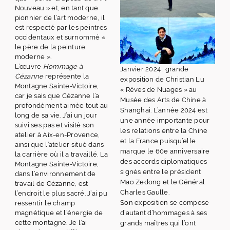
Nouveau » et, en tant que
pionnier de l’art moderne, il
est respecté par les peintres
occidentaux et surnommé «
le père de la peinture
moderne ».
L’œuvre
Hommage à
Janvier 2024 : grande
Cézanne
représente la
exposition de Christian Lu
Montagne Sainte-Victoire,
« Rêves de Nuages » au
car je sais que Cézanne l’a
Musée des Arts de Chine à
profondément aimée tout au
Shanghai. L’année 2024 est
long de sa vie. J’ai un jour
une année importante pour
suivi ses pas et visité son
les relations entre la Chine
atelier à Aix-en-Provence,
et la France puisqu’elle
ainsi que l’atelier situé dans
marque le 60e anniversaire
la carrière où il a travaillé. La
des accords diplomatiques
Montagne Sainte-Victoire,
signés entre le président
dans l’environnement de
Mao Zedong et le Général
travail de Cézanne, est
Charles Gaulle.
l’endroit le plus sacré. J’ai pu
Son exposition se compose
ressentir le champ
magnétique et l’énergie de
d’autant d’hommages à ses
cette montagne. Je l’ai
grands maîtres qui l’ont