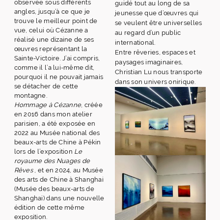
observée sous différents
guidé tout au long de sa
angles, jusqu’à ce que je
jeunesse que d’œuvres qui
trouve le meilleur point de
se veulent être universelles
vue, celui où Cézanne a
au regard d’un public
réalisé une dizaine de ses
international.
œuvres représentant la
Entre rêveries, espaces et
Sainte-Victoire. J’ai compris,
paysages imaginaires,
comme il l’a lui-même dit,
Christian Lu nous transporte
pourquoi il ne pouvait jamais
dans son univers onirique.
se détacher de cette
montagne.
Hommage à Cézanne
, créée
en 2016 dans mon atelier
parisien, a été exposée en
2022 au Musée national des
beaux-arts de Chine à Pékin
lors de l’exposition
Le
royaume des Nuages de
Rêves
, et en 2024, au Musée
des arts de Chine à Shanghai
(Musée des beaux-arts de
Shanghai) dans une nouvelle
édition de cette même
exposition.